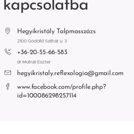
kapcsolatba
Hegyikristály Talpmasszázs
2100 Gödöllő Szilhát u. 3
+36-20-55-66-583
dr Molnár Eszter
hegyikristaly.reflexologia@gmail.com
www.facebook.com/profile.php?
id=100086298257114