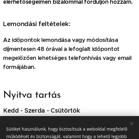
elérhetőségeimen bizalommal forduljon hozzám.
Lemondási feltételek:
Az időpontok lemondása vagy módosítása
díjmentesen 48 órával a lefoglalt időpontot
megelőzően lehetséges telefonhívás vagy email
formájában.
Nyitva tartás
Kedd - Szerda - Csütörtök
09:00 - 18:00
Sütiket használunk, hogy biztosítsuk a weboldal megfelelő
működését és biztonságát, valamint hogy a lehető legjobb